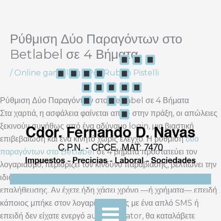
Ρύθμιση Δύο Παραγόντων στο
Ir
al
Betlabel σε 4 Βήματα
contenido
/
Online gambling
/ Por
Ruben Pistelli
Ρύθμιση Δύο Παραγόντων στο Betlabel σε 4 Βήματα
Στα χαρτιά, η ασφάλεια φαίνεται απλή· στην πράξη, οι απώλειες
ξεκινούν συνήθως από ένα αδύναμο login, μια βιαστική
επιβεβαίωση και ένα κινητό χωρίς έλεγχο. Η ρύθμιση
δύο
παραγόντων στο Betlabel
σε 4 βήματα προστατεύει τον
λογαριασμό, περιορίζει τον κίνδυνο παραβίασης, βελτιώνει την
ιδιωτικότητα και δίνει σαφέστερο έλεγχο στη διαδικασία
επαλήθευσης. Αν έχετε ήδη χάσει χρόνο —ή χρήματα— επειδή
κάποιος μπήκε στον λογαριασμό σας με ένα απλό SMS ή
επειδή δεν είχατε ενεργό authenticator, θα καταλάβετε