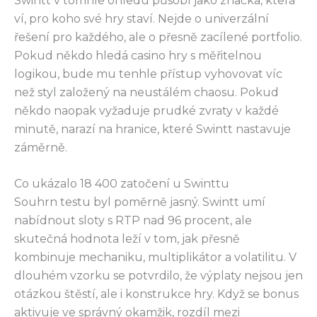
Swintt v tomhle ohledu působí jako značka, která
ví, pro koho své hry staví. Nejde o univerzální
řešení pro každého, ale o přesně zacílené portfolio.
Pokud někdo hledá casino hry s měřitelnou
logikou, bude mu tenhle přístup vyhovovat víc
než styl založený na neustálém chaosu. Pokud
někdo naopak vyžaduje prudké zvraty v každé
minutě, narazí na hranice, které Swintt nastavuje
záměrně.
Co ukázalo 18 400 zatočení u Swinttu
Souhrn testu byl poměrně jasný. Swintt umí
nabídnout sloty s RTP nad 96 procent, ale
skutečná hodnota leží v tom, jak přesně
kombinuje mechaniku, multiplikátor a volatilitu. V
dlouhém vzorku se potvrdilo, že výplaty nejsou jen
otázkou štěstí, ale i konstrukce hry. Když se bonus
aktivuje ve správný okamžik, rozdíl mezi