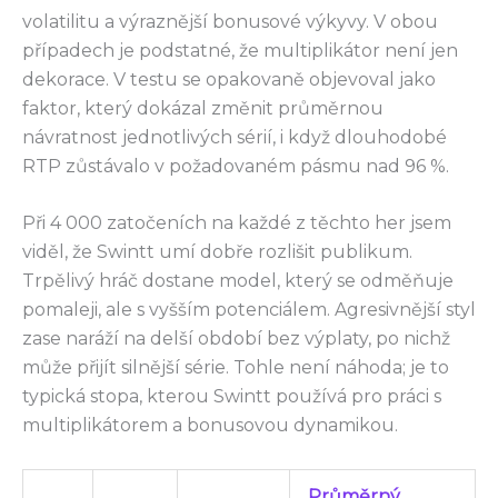
volatilitu a výraznější bonusové výkyvy. V obou
případech je podstatné, že multiplikátor není jen
dekorace. V testu se opakovaně objevoval jako
faktor, který dokázal změnit průměrnou
návratnost jednotlivých sérií, i když dlouhodobé
RTP zůstávalo v požadovaném pásmu nad 96 %.
Při 4 000 zatočeních na každé z těchto her jsem
viděl, že Swintt umí dobře rozlišit publikum.
Trpělivý hráč dostane model, který se odměňuje
pomaleji, ale s vyšším potenciálem. Agresivnější styl
zase naráží na delší období bez výplaty, po nichž
může přijít silnější série. Tohle není náhoda; je to
typická stopa, kterou Swintt používá pro práci s
multiplikátorem a bonusovou dynamikou.
Průměrný