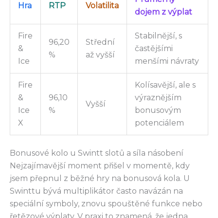
Hra
RTP
Volatilita
dojem z výplat
Fire
Stabilnější, s
96,20
Střední
&
častějšími
%
až vyšší
Ice
menšími návraty
Fire
Kolísavější, ale s
&
96,10
výraznějším
Vyšší
Ice
%
bonusovým
X
potenciálem
Bonusové kolo u Swintt slotů a síla násobení
Nejzajímavější moment přišel v momentě, kdy
jsem přepnul z běžné hry na bonusová kola. U
Swinttu bývá multiplikátor často navázán na
speciální symboly, znovu spouštěné funkce nebo
řetězové výplaty. V praxi to znamená, že jedna