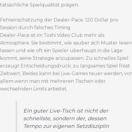
tatsächliche Spielqualität prägen.
Fehleinschätzung der Dealer-Pace: 120 Dollar pro
Session durch falsches Timing
Dealer-Pace ist im Toshi Video Club mehr als
Atmosphäre. Sie bestimmt, wie sauber sich Muster lesen
lassen und wie oft ein Spieler überhaupt in die Lage
kommt, seine Strategie anzupassen. Zu schnelles Spiel
erzeugt Entscheidungsdruck; zu langsames Spiel frisst
Zeitwert. Beides kann bei Live-Games teuer werden, vor
allem wenn man mit mehreren Tischen oder
wechselnden Limits arbeitet.
Ein guter Live-Tisch ist nicht der
schnellste, sondern der, dessen
Tempo zur eigenen Setzdisziplin