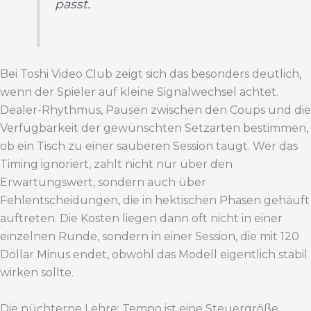
passt.
Bei Toshi Video Club zeigt sich das besonders deutlich,
wenn der Spieler auf kleine Signalwechsel achtet.
Dealer-Rhythmus, Pausen zwischen den Coups und die
Verfügbarkeit der gewünschten Setzarten bestimmen,
ob ein Tisch zu einer sauberen Session taugt. Wer das
Timing ignoriert, zahlt nicht nur über den
Erwartungswert, sondern auch über
Fehlentscheidungen, die in hektischen Phasen gehäuft
auftreten. Die Kosten liegen dann oft nicht in einer
einzelnen Runde, sondern in einer Session, die mit 120
Dollar Minus endet, obwohl das Modell eigentlich stabil
wirken sollte.
Die nüchterne Lehre: Tempo ist eine Steuergröße.