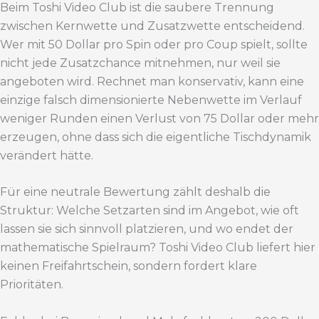
Beim Toshi Video Club ist die saubere Trennung
zwischen Kernwette und Zusatzwette entscheidend.
Wer mit 50 Dollar pro Spin oder pro Coup spielt, sollte
nicht jede Zusatzchance mitnehmen, nur weil sie
angeboten wird. Rechnet man konservativ, kann eine
einzige falsch dimensionierte Nebenwette im Verlauf
weniger Runden einen Verlust von 75 Dollar oder mehr
erzeugen, ohne dass sich die eigentliche Tischdynamik
verändert hätte.
Für eine neutrale Bewertung zählt deshalb die
Struktur: Welche Setzarten sind im Angebot, wie oft
lassen sie sich sinnvoll platzieren, und wo endet der
mathematische Spielraum? Toshi Video Club liefert hier
keinen Freifahrtschein, sondern fordert klare
Prioritäten.