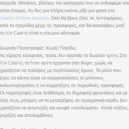
παιχνίδι. Μπαίνεις, βλέπεις την κατηγορία που σε ενδιαφέρει και
είσαι έτοιμος. Αν θες μια πλήρη εικόνα, ρίξε μια ματιά στο
casino-online-ice.com
. Εκεί θα βρεις όλες τις λεπτομέρειες,
από τα παιχνίδια μέχρι τις προσφορές, και θα καταλάβεις γιατί
το Ice Casino είναι η νέα μου αδυναμία.
Δωρεάν Περιστροφές: Χωρίς Παγίδες
Ας είμαστε ειλικρινείς, ποιος δεν αγαπάει τα δωρεάν spins; Στο
Ice Casino, τα free spins έρχονται σαν δώρο, χωρίς να
χρειάζεται να παλέψεις με περίπλοκους όρους. Το μόνο που
έχεις να κάνεις είναι να ενεργοποιήσεις το μπόνους
καλωσορίσματος ή να συμμετέχεις σε περιοδικές προσφορές.
Οι περιστροφές είναι διαθέσιμες σε δημοφιλή φρουτάκια, και με
λίγη τύχη, μπορείς να τα μετατρέψεις σε πραγματικά κέρδη. Δεν
χρειάζεται να ανησυχείς για κρυφά «κλειδώματα». Απλά παίζεις,
γυρίζεις και απολαμβάνεις.