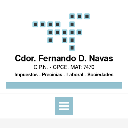
Ir
al
contenido