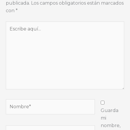
publicada.
Los campos obligatorios están marcados
con
*
Escribe
aquí...
Nombre*
Guarda
mi
nombre,
Correo