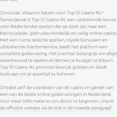
Conclusie: Waarom Kiezen voor Top 10 Casino NL?
Samengevat is Top 10 Casino NL een uitstekende keuze
voor Nederlandse spelers die op zoek zijn naar een
betrouwbaar, gebruiksvriendelijk en veilig online casino.
Met een ruime selectie spellen, royale bonussen en
uitstekende klantenservice, biedt het platform een
complete gokervaring. Het is echter belangrijk om altijd
verantwoord te spelen en binnen je budget te blijven.
Top 10 Casino NL promoot bewust gokken en biedt
tools aan om je speeltijd te beheren.
Ontdek zelf de voordelen van dit casino en geniet van
een van de beste online gokervaringen in Nederland.
Voor meer informatie en om direct te beginnen, check
de officiële website via de link in de tweede paragraaf.