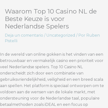
Waarom Top 10 Casino NL de
Beste Keuze is voor
Nederlandse Spelers
Deja un comentario
/
Uncategorized
/ Por
Ruben
Pistelli
In de wereld van online gokken is het vinden van een
betrouwbaar en vermakelijk casino een prioriteit voor
veel Nederlandse spelers. Top 10 Casino NL
onderscheidt zich door een combinatie van
gebruiksvriendelijkheid, veiligheid en een breed scala
aan spellen. Het platform is speciaal ontworpen om te
voldoen aan de wensen van de lokale markt, met
ondersteuning voor de Nederlandse taal, populaire
betaalmethoden zoals iDEAL en een focus op