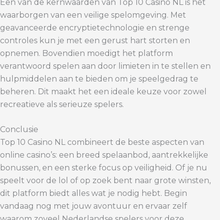
Een van de kernwaarden van Top 10 Casino NL is het
waarborgen van een veilige spelomgeving. Met
geavanceerde encryptietechnologie en strenge
controles kun je met een gerust hart storten en
opnemen. Bovendien moedigt het platform
verantwoord spelen aan door limieten in te stellen en
hulpmiddelen aan te bieden om je speelgedrag te
beheren. Dit maakt het een ideale keuze voor zowel
recreatieve als serieuze spelers.
Conclusie
Top 10 Casino NL combineert de beste aspecten van
online casino’s: een breed spelaanbod, aantrekkelijke
bonussen, en een sterke focus op veiligheid. Of je nu
speelt voor de lol of op zoek bent naar grote winsten,
dit platform biedt alles wat je nodig hebt. Begin
vandaag nog met jouw avontuur en ervaar zelf
waarom zoveel Nederlandse spelers voor deze