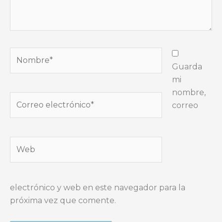
Nombre*
Guarda
mi
nombre,
Correo
correo
electrónico*
Web
electrónico y web en este navegador para la
próxima vez que comente.