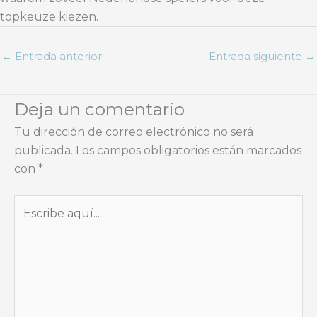
topkeuze kiezen.
←
Entrada anterior
Entrada siguiente
→
Deja un comentario
Tu dirección de correo electrónico no será
publicada.
Los campos obligatorios están marcados
con
*
Escribe
aquí...